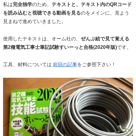
私は
完全独学
のため、
テキストと、テキスト内のQRコード
を読み込むと視聴できる動画を見る
のをメインに、見よう
見まねで進めていきました。
使用したテキストは、オーム社の、
ぜんぶ絵で見て覚える
第2種電気工事士筆記試験すいーっと合格(2020年版)
です。
工具、材料については
前回の記事
をご参照下さい！