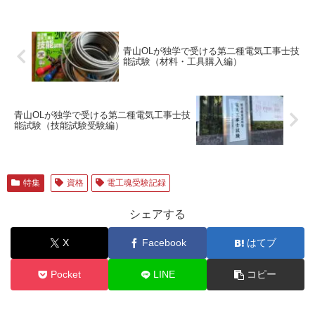
青山OLが独学で受ける第二種電気工事士技
能試験（材料・工具購入編）
青山OLが独学で受ける第二種電気工事士技
能試験（技能試験受験編）
特集
資格
電工魂受験記録
シェアする
X
Facebook
はてブ
Pocket
LINE
コピー