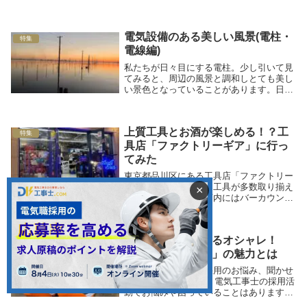
第1弾、第2弾、第3弾、持ち物準備編、を
ご覧になっていない方はぜひこちらのリン
クから見てくださいね！第二種電気工事士
電気設備のある美しい風景(電柱・
の試験を受ける...
特集
電線編)
私たちが日々目にする電柱。少し引いて見
てみると、周辺の風景と調和しとても美し
い景色となっていることがあります。日常
に調和した電柱・電線の美しさをぜひご覧
ください。
上質工具とお酒が楽しめる！？工
特集
具店「ファクトリーギア」に行っ
てみた
東京都品川区にある工具店「ファクトリー
ギア」を取材。上質な工具が多数取り揃え
×
られており、なんと店内にはバーカウンタ
ーも併設されています。おすすめ工具やお
店の魅力を伺いました。
現場で一目置かれるオシャレ！
特集
「安全靴カスタム」の魅力とは
あなたの電気工事士採用のお悩み、聞かせ
てください。 STEP 1 電気工事士の採用活
動でお悩みや困っていることはあります
か？ たった3ステップで、あなたの採用課