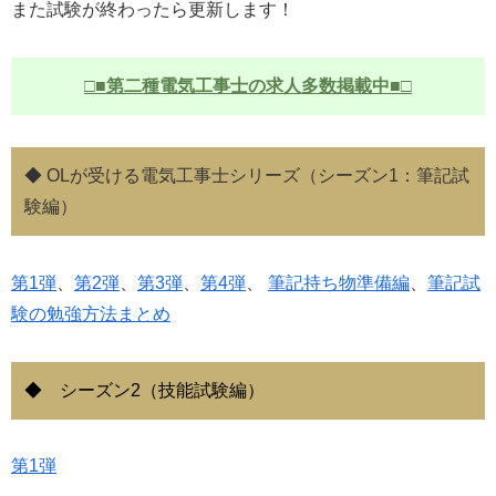
また試験が終わったら更新します！
□■第二種電気工事士の求人多数掲載中■□
◆ OLが受ける電気工事士シリーズ（シーズン1：筆記試
験編）
第1弾
、
第2弾
、
第3弾
、
第4弾
、
筆記持ち物準備編
、
筆記試
験の勉強方法まとめ
◆ シーズン2（技能試験編）
第1弾