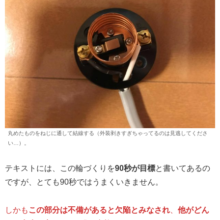
丸めたものをねじに通して結線する（外装剥きすぎちゃってるのは見逃してくださ
い…）。
テキストには、この輪づくりを
90秒が目標
と書いてあるの
ですが、とても90秒ではうまくいきません。
しかも
この部分は不備があると欠陥とみなされ
、
他がどん