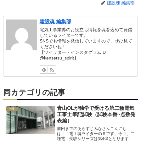
建設魂 編集部
建設魂 編集部
電気工事業界のお役立ち情報を魂を込めて発信
しているライターです。
SNSでも情報を発信していますので、ぜひ見て
くださいね！
【ツイッター・インスタグラムID：
@kensetsu_spirit】
同カテゴリの記事
青山OLが独学で受ける第二種電気
特集
工事士筆記試験（試験本番~点数発
表編）
前回までのあらすじみなさんこんにち
は！！電工魂ライターのＳです。今回、二
種電工受験シリーズは第4弾となります。