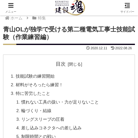
メニュー
サイドバー
ホーム
特集
青山OLが独学で受ける第二種電気工事士技能試
験（作業練習編）
2020.12.11
2022.08.26
目次
技能試験の練習開始
材料がそろったら練習！
特に苦労したこと
慣れない工具の扱い・力が足りないこと
輪づくり・結線
リングスリーブの圧着
差し込みコネクタへの差し込み
制限時間との戦い