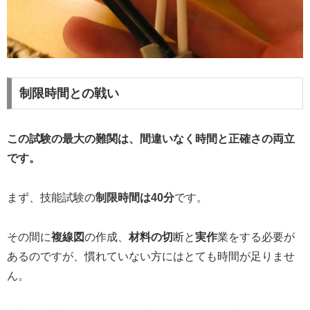
制限時間との戦い
この試験の最大の難関は、間違いなく時間と正確さの両立
です。
まず、技能試験の
制限時間は40分
です。
その間に
複線図
の作成、
材料の切
断と
実作
業をする必要が
あるのですが、慣れていない方にはとても時間が足りませ
ん。