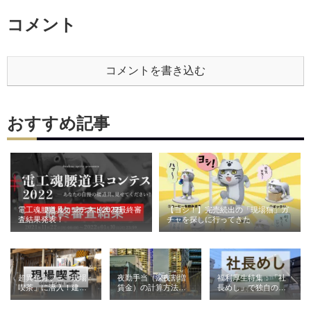
コメント
コメントを書き込む
おすすめ記事
電工魂腰道具コンテスト2022最終審
【ヨシ！】完売続出の「現場猫」ガ
査結果発表！
チャを探しに行ってきた
超異色カフェ「現場
夜勤手当（深夜割増
福利厚生特集：「社
喫茶」に潜入！建設
賃金）の計算方法と
長めし」で独自の魅
業が営む喫茶の意外
相場｜建設業の例と
力を発信（株式会社
な役割とは
ともに解説
青電社）