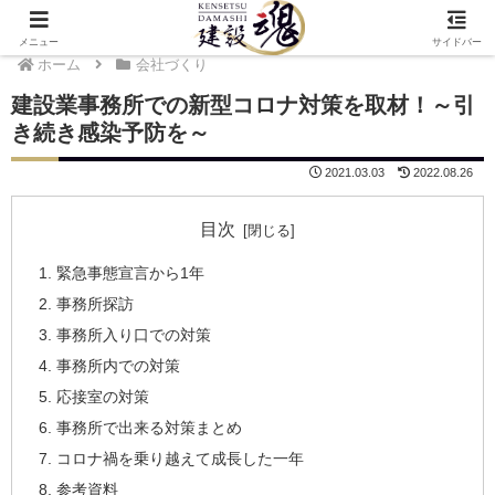
メニュー
サイドバー
ホーム
会社づくり
建設業事務所での新型コロナ対策を取材！～引
き続き感染予防を～
2021.03.03
2022.08.26
目次
緊急事態宣言から1年
事務所探訪
事務所入り口での対策
事務所内での対策
応接室の対策
事務所で出来る対策まとめ
コロナ禍を乗り越えて成長した一年
参考資料