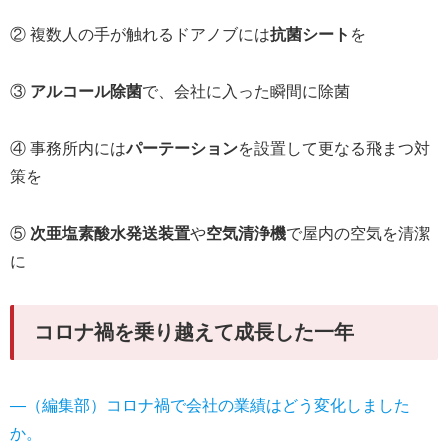
② 複数人の手が触れるドアノブには
抗菌シート
を
③
アルコール除菌
で、会社に入った瞬間に除菌
④ 事務所内には
パーテーション
を設置して更なる飛まつ対
策を
⑤
次亜塩素酸水発送装置
や
空気清浄機
で屋内の空気を清潔
に
コロナ禍を乗り越えて成長した一年
―（編集部）コロナ禍で会社の業績はどう変化しました
か。