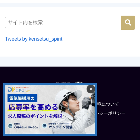
Tweets by kensetsu_spirit
×
トップ
建設魂について
電工採用でお悩みの企業様
プライバシーポリシー
運営会社
© 2022 建設魂.