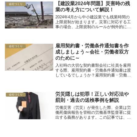
【建設業2024年問題】災害時の残
て詳しいこと...
会社づくり
業の考え方について解説！
2024年4月から中小建設業でも残業時間の
上限規制が始まります。災害に対応する工
事の場合、上限規制のルールが例外的に変
更になることがあります。災害時の法解釈
について、具体的な例とともにまとめまし
た。
雇用契約書・労働条件通知書を作
会社づくり
成しましょう～会社・労働者双方
のために～
入社時の大切な契約書類会社に社員を雇用
する際、雇用契約書・労働条件通知書は渡
しているでしょうか？雇用契約書・労働条
件通知書は、企業と労働者の双方が労働条
件を確認しあい合意の上で雇用契約を交わ
す重要な書類であり、特に労働条件通知書
労災隠しは犯罪！正しい対応法や
は労働者に渡...
会社づくり
罰則・過去の送検事例を解説
労働災害（労災）が発生した際、企業は労
働死傷病報告を管轄の労働基準監督署に提
出する義務があります。この記事では、労
災発生時の対処方法、労災隠しの罰則、労
災隠しの送検事例などについて解説してい
きます。