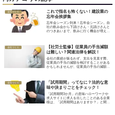
これで指名も怖くない！建設業の
会社づくり
忘年会挨拶集
忘年会シーズン到来！忘年会シーズン。自
社の飲み会から下請けさん・元請けさんと
のつきあいまで、飲みに行く機会が増える
ころではないでしょうか。そんなとき「じ
ゃあ、代表して○○さんから挨拶をお願いし
ます！」なんて言われることもありますよ
【社労士監修】従業員の手当減額
ね。そこで...
会社づくり
は難しい？関連法律を解説！
会社の業績が振るわず、支出を見直す際、
従業員の手当の減額を検討することがある
かもしれませんが、従業員の手当の減額は
原則的にできません。なぜ手当の減額がで
きないのか、法的な見解をかみ砕いて解説
していきます。
「試用期間」ってなに？法的な意
会社づくり
味や決まりごとをチェック！
「試用期間3か月」の意味ハローワークや
求人サイトに求人を出したことのある企業
様は、「試用期間はありますか？」と聞か
れたことがあるかと思います。なんとな
く、他の会社が3か月らしいから3か月…と
定めてみたものの、実際、試用期間につい