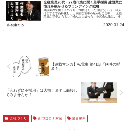
全従業員20代・27歳代表に聞く若手採用 建設業に
憧れを抱かせるブランディング戦略
建設業界で働く人のうち、20代はたった1割だという。職人
はますます高齢化し、圧倒的な若手不足が起こる中、「全従
業員が20代」だという会社と出会った。株式会社雅は、 神奈
川県横浜市に本社を構え、空調設備・換気設備・電気設備工
事を行う会社である...
2020.01.24
d-spirit.jp
【連載マンガ】転電虫 第41話「阿吽の呼
吸？」
「会わずに不採用」は大損！まずは面接し
てみませんか？
会社づくり
新型コロナ対策
業界動向