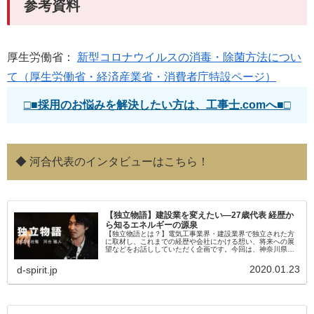
参考資料
厚生労働省：
新型コロナウイルスの消毒・除菌方法につい
て（厚生労働省・経済産業省・消費者庁特設ページ）
□■採用のお悩みを解決したい方は、工事士.comへ■□
◆ 河合代表のインタビューはこちら！
【独立物語】建設業を変えたい―27歳代表 経歴か
ら知るエネルギーの源泉
【独立物語とは？】電気工事業界・建設業界で独立された方
に取材し、これまでの経歴や会社にかける想い、将来への展
望などをお話ししていただく企画です。今回は、神奈川県横
浜市に本社を構え、空調設備・換気設備・電気設備工事など
を行う株式会社雅の代表・...
2020.01.23
d-spirit.jp