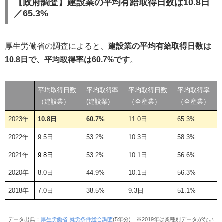
【政府調査】建設業の平均有給取得日数は10.8日
／65.3%
厚生労働省の調査によると、
建設業の平均有給取得日数は
10.8日で、平均取得率は60.7%です
。
平均取得日数
平均取得率
平均取得日数
平均取得率
（建設業）
(建設業)
（全産業）
（全産業）
2023年
10.8日
60.7%
11.0日
65.3%
2022年
9.5日
53.2%
10.3日
58.3%
2021年
9.8日
53.2%
10.1日
56.6%
2020年
8.0日
44.9%
10.1日
56.3%
2018年
7.0日
38.5%
9.3日
51.1%
データ出典：
厚生労働省 就労条件総合調査
(5年分) ※2019年は業種別データがない