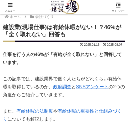
メニュー
サイドバー
ホーム
会社づくり
建設業(現場仕事)は有給休暇がない！？46%が
「全く取れない」回答も
2025.01.16
2025.08.07
仕事を行う人の46%が「有給が全く取れない」と回答して
います
。
この記事では、建設業界で働く人たちがどれくらい有給休
暇を取得しているのか、
政府調査
と
SNSアンケート
の2つの
角度からご紹介していきます。
また、
有給休暇の法制度
や
有給休暇の重要性と仕組みづく
り
についても解説します。