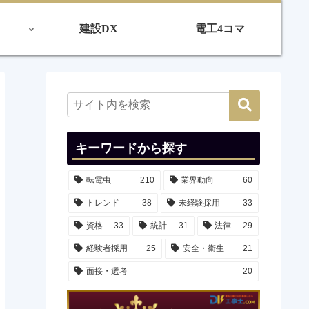
建設DX
電工4コマ
キーワードから探す
転電虫
210
業界動向
60
トレンド
38
未経験採用
33
資格
33
統計
31
法律
29
経験者採用
25
安全・衛生
21
面接・選考
20