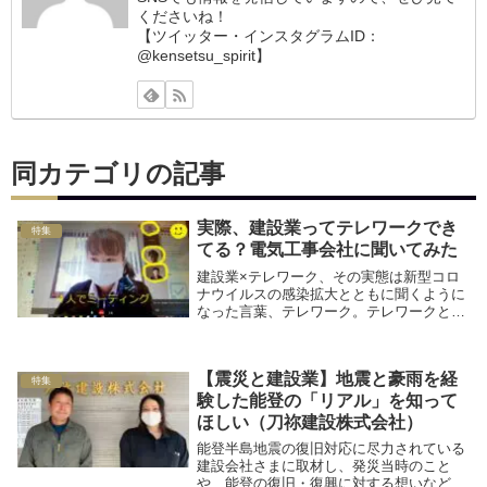
くださいね！
【ツイッター・インスタグラムID：
@kensetsu_spirit】
同カテゴリの記事
実際、建設業ってテレワークでき
特集
てる？電気工事会社に聞いてみた
建設業×テレワーク、その実態は新型コロ
ナウイルスの感染拡大とともに聞くように
なった言葉、テレワーク。テレワークと
は、自宅など会社とは離れたところで働く
ことを指します。連日の報道でもあります
が、現在は感染防止のため国や地方自治体
【震災と建設業】地震と豪雨を経
がテレワークへ...
特集
験した能登の「リアル」を知って
ほしい（刀祢建設株式会社）
能登半島地震の復旧対応に尽力されている
建設会社さまに取材し、発災当時のこと
や、能登の復旧・復興に対する想いなどを