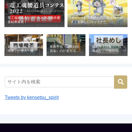
電工魂腰道具コンテスト2022最終審
【ヨシ！】完売続出の「現場猫」ガ
査結果発表！
チャを探しに行ってきた
超異色カフェ「現場
夜勤手当（深夜割増
福利厚生特集：「社
喫茶」に潜入！建設
賃金）の計算方法と
長めし」で独自の魅
業が営む喫茶の意外
相場｜建設業の例と
力を発信（株式会社
な役割とは
ともに解説
青電社）
Tweets by kensetsu_spirit