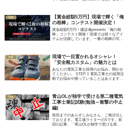
お話ししていただく連載企画の第2回目で
す。今回は輪島市町野町の「刀祢建設株式
会社」様にお話を伺いました。
【賞金総額5万円】現場で輝く「俺
特集
の相棒」コンテスト開催決定！
賞金総額5万円！建設魂presents「俺の相
棒」コンテスト開催！現場では様々なアイ
テムが活躍しています。一番の相棒の写真
を #建設魂俺の相棒コンテスト を付けて投
稿するインスタグラム主体のコンテストが
11/30より開催されます！
現場で一目置かれるオシャレ！
特集
「安全靴カスタム」の魅力とは
あなたの電気工事士採用のお悩み、聞かせ
てください。 STEP 1 電気工事士の採用活
動でお悩みや困っていることはあります
か？ たった3ステップで、あなたの採用課
題に最適な解決策をご提案します 診断完
了後、「誰でもできる！即実践の電工採用
青山OLが独学で受ける第二種電気
ノウ...
特集
工事士筆記試験(勉強～衝撃の中止
編)
前回までのあらすじみなさん、ご無沙汰し
ております。電工魂ライターのSです。前
回の記事、「青山OLが独学で受ける第二
種電気工事士筆記試験(申込～教材選び