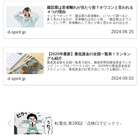
建設業は若者離れが当たり前？オワコンと言われる
４つの理由
インターネットで「建設業の若者離れ」について調べると、
多く見かけるのが「若者離れは当たり前」「建設業はオワコ
ン」という声。若者離れして当たり前と思われるのはなぜ
か、SNSを調査しまとめました。
2024.06.25
d-spirit.jp
【2025年最新】最低賃金の全国一覧表！ランキン
グも紹介
最低賃金額を全国一覧表で紹介。都道府県別最低賃金ランキ
ング（トップ10／ワースト10）や、2025年の最低賃金改定
スケジュール、最低賃金の計算方法についても解説していま
す。
2024.09.02
d-spirit.jp
転電虫 第180話「点検口でビックリ」