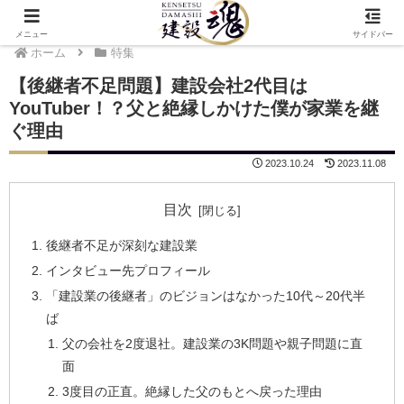
メニュー
サイドバー
ホーム
特集
【後継者不足問題】建設会社2代目は
YouTuber！？父と絶縁しかけた僕が家業を継
ぐ理由
2023.10.24
2023.11.08
目次
後継者不足が深刻な建設業
インタビュー先プロフィール
「建設業の後継者」のビジョンはなかった10代～20代半
ば
父の会社を2度退社。建設業の3K問題や親子問題に直
面
3度目の正直。絶縁した父のもとへ戻った理由