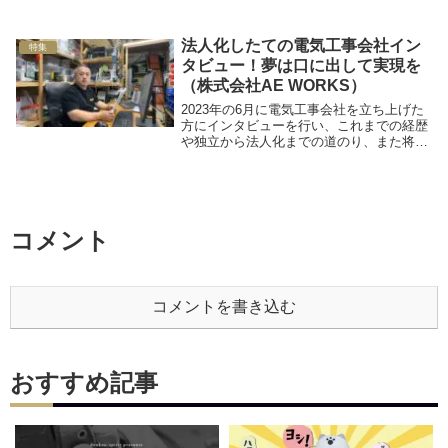
編)」をアップして、1カ月が経ちました。
この記事は第2弾。今回は勉強編として、
法人化したての電気工事会社イン
ここまでの勉...
特集
タビュー！夢は口に出して実現を
（株式会社AE WORKS）
2023年の6月に電気工事会社を立ち上げた
方にインタビューを行い、これまでの経歴
や独立から法人化までの道のり、また将来
の展望などをお聞きしてきました。今回お
話を聞いた代表は業界歴25年のベテラン。
法人化までにどのようなストーリーがあっ
たのでしょうか？
コメント
コメントを書き込む
おすすめ記事