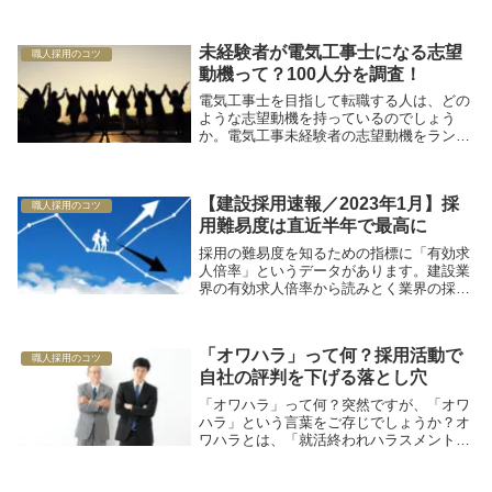
う「テレワーク」という言葉は一気に普及
しました。そして、さらに企業に求められ
ているのが採用活動を行う際の「リモート
未経験者が電気工事士になる志望
面接」。こち...
職人採用のコツ
動機って？100人分を調査！
電気工事士を目指して転職する人は、どの
ような志望動機を持っているのでしょう
か。電気工事未経験者の志望動機をランキ
ング形式で紹介するほか、電気工事士にな
る前に経験してきた職業についても調査し
ました。
【建設採用速報／2023年1月】採
職人採用のコツ
用難易度は直近半年で最高に
採用の難易度を知るための指標に「有効求
人倍率」というデータがあります。建設業
界の有効求人倍率から読みとく業界の採用
難易度を職種別に紹介します。
「オワハラ」って何？採用活動で
職人採用のコツ
自社の評判を下げる落とし穴
「オワハラ」って何？突然ですが、「オワ
ハラ」という言葉をご存じでしょうか？オ
ワハラとは、「就活終われハラスメント」
の略。自社の内定者に向かってほかの会社
の選考を辞退するように迫るようなハラス