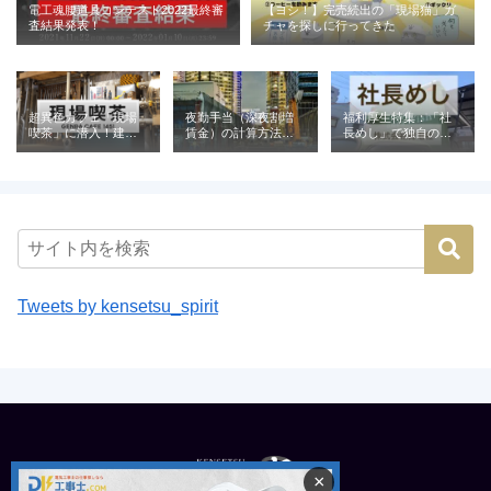
電工魂腰道具コンテスト2022最終審
【ヨシ！】完売続出の「現場猫」ガ
査結果発表！
チャを探しに行ってきた
超異色カフェ「現場
夜勤手当（深夜割増
福利厚生特集：「社
喫茶」に潜入！建設
賃金）の計算方法と
長めし」で独自の魅
業が営む喫茶の意外
相場｜建設業の例と
力を発信（株式会社
な役割とは
ともに解説
青電社）
Tweets by kensetsu_spirit
×