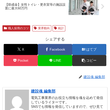
【助成金】女性トイレ・更衣室等の施設設
置に最大60万円
職人採用のコツ
業界動向
統計
シェアする
X
Facebook
はてブ
Pocket
LINE
コピー
建設魂 編集部
建設魂 編集部
電気工事業界のお役立ち情報を魂を込めて発信
しているライターです。
SNSでも情報を発信していますので、ぜひ見て