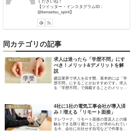
くださいね！
【ツイッター・インスタグラムID：
@kensetsu_spirit】
同カテゴリの記事
求人は迷ったら「学歴不問」にす
職人採用のコツ
べき！メリット&デメリットを解
説
建設業界で求人を出す際、基本的には「学
歴不問」にすることがおすすめです。求人
を「学歴不問」で掲載することのメリット
解説と、一部条件下の場合のみ発生するデ
メリットについても解説していきます。
4社に1社の電気工事会社が導入済
職人採用のコツ
み！増える「リモート面接」
テレワーク、リモート面接の普及人との接
触をできる限り避けることが求められてい
る今、会社に出社せず自宅などで作業を行