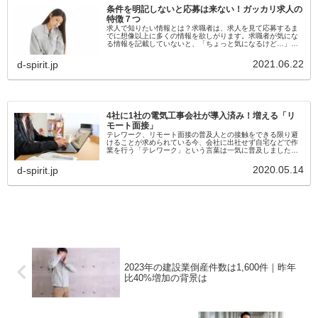
条件を明記しないと応募は来ない！ガッカリ求人の
特徴７つ
求人で知りたい情報とは？求職者は、求人を見て応募するま
でに想像以上に多くの情報を欲しがります。求職者が気にな
る情報を記載していないと、「ちょっと気になるけど…」と
いうところで止まってしまい、応募に踏み切れないことも。
そこで、この記事では最低...
2021.06.22
d-spirit.jp
4社に1社の電気工事会社が導入済み！増える「リ
モート面接」
テレワーク、リモート面接の普及人との接触をできる限り避
けることが求められている今、会社に出社せず自宅などで作
業を行う「テレワーク」という言葉は一気に普及しました。
そして、さらに企業に求められているのが採用活動を行う際
の「リモート面接」。こち...
2020.05.14
d-spirit.jp
2023年の建設業倒産件数は1,600件｜昨年
比40%増加の背景は