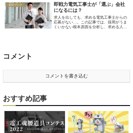
メント行為のことを指します。この記事で
即戦力電気工事士が「選ぶ」会社
はこの「オワ...
会社づくり
になるには？
求人を出しても、求める電気工事士からの
応募がない…。この記事では、採用がうま
くいかない根本原因を分析し、求める人材
像の明確化や自社の魅力の効果的な伝え
方、最新の採用手法まで、応募が増える
「即戦力電気工事士の集め方」を具体的に
解説します。
コメント
コメントを書き込む
おすすめ記事