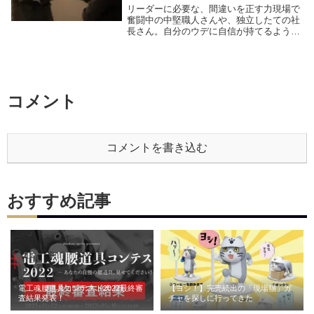
リーダーに必要な、間違いを正す力現場で
奮闘中の中堅職人さんや、独立したての社
長さん。自分のウデに自信が持てるように
なったら、次に身につけてほしいのは「部
下の間違いを正す力」です。リーダーとし
て活躍したいとお考えなら、人を叱った
り、注意をする...
コメント
コメントを書き込む
おすすめ記事
電工魂腰道具コンテスト2022最終審
【ヨシ！】完売続出の「現場猫」ガ
査結果発表！
チャを探しに行ってきた