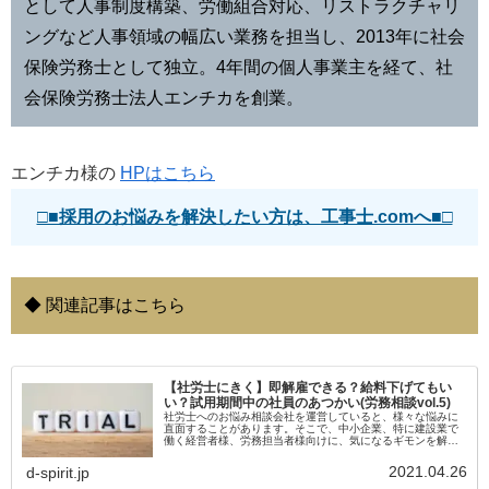
として人事制度構築、労働組合対応、リストラクチャリ
ングなど人事領域の幅広い業務を担当し、2013年に社会
保険労務士として独立。4年間の個人事業主を経て、社
会保険労務士法人エンチカを創業。
エンチカ様の
HPはこちら
□■採用のお悩みを解決したい方は、工事士.comへ■□
◆ 関連記事はこちら
【社労士にきく】即解雇できる？給料下げてもい
い？試用期間中の社員のあつかい(労務相談vol.5)
社労士へのお悩み相談会社を運営していると、様々な悩みに
直面することがあります。そこで、中小企業、特に建設業で
働く経営者様、労務担当者様向けに、気になるギモンを解決
するための社労士さんへの相談コーナーを開設しました。今
回は第五回目。テーマは雇...
2021.04.26
d-spirit.jp