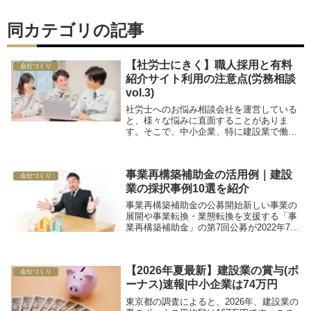
同カテゴリの記事
【社労士にきく】職人採用と有料
会社づくり
紹介サイト利用の注意点(労務相談
vol.3)
社労士へのお悩み相談会社を運営している
と、様々な悩みに直面することがありま
す。そこで、中小企業、特に建設業で働く
経営者様、労務担当者様向けに、気になる
ギモンを解決するための社労士さんへの相
談コーナーを開設しました。今回は第三回
事業再構築補助金の活用例｜建設
目。職人を採用...
会社づくり
業の採択事例10選を紹介
事業再構築補助金の公募開始新しい事業の
展開や事業転換・業態転換を支援する「事
業再構築補助金」の第7回公募が2022年7月
より開始されています。事業再構築補助金
は、コロナ禍で売り上げの下がった中小企
業が思い切った事業再構築に踏み出せるよ
【2026年夏最新】建設業の賞与(ボ
う、金...
会社づくり
ーナス)速報|中小企業は74万円
東京都の調査によると、2026年、建設業の