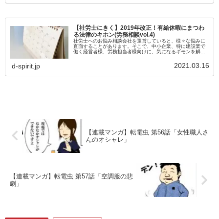
【社労士にきく】2019年改正！有給休暇にまつわ
る法律のキホン(労務相談vol.4)
社労士へのお悩み相談会社を運営していると、様々な悩みに
直面することがあります。そこで、中小企業、特に建設業で
働く経営者様、労務担当者様向けに、気になるギモンを解決
するための社労士さんへの相談コーナーを開設しました。今
回は第四回目。社員の有給...
2021.03.16
d-spirit.jp
【連載マンガ】転電虫 第56話「女性職人さ
んのオシャレ」
【連載マンガ】転電虫 第57話「空調服の悲
劇」