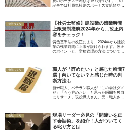
夏のボーナス平均額は167万円です。この
記事では社員規模別のボーナス支給額や直
近5年での支給額推移をご紹介します。
【社労士監修】建設業の残業時間
会社づくり
上限規制撤廃2024年から…改正内
容をチェック！
労働基準法の改正により、2024年から建設
業の残業時間に上限が設けられます。改正
のポイントと、労務管理の方法について解
説していきます。
職人が「辞めたい」と感じた瞬間7
会社づくり
選｜向いてない？と感じた時の判
断方法も
新米職人、ベテラン職人が「この会社ダメ
だ」「もう辞めたい」と思った瞬間を独自
にリサーチ。現役職人さん、元・職人さん
にお聞きしたインタビューを7つお届けし
ます。
現場リーダー必見の「間違いを正
会社づくり
す会話術」を紹介！人がついてく
る叱り方とは