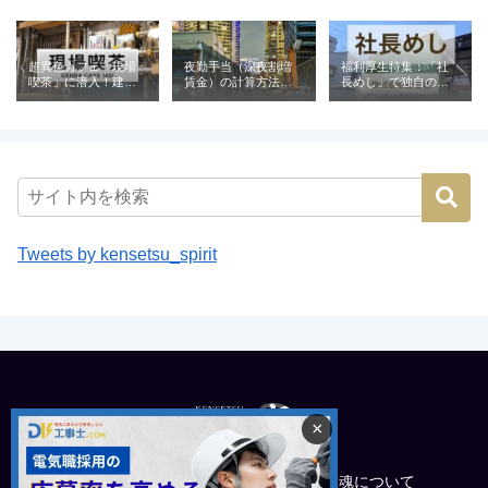
超異色カフェ「現場
夜勤手当（深夜割増
福利厚生特集：「社
喫茶」に潜入！建設
賃金）の計算方法と
長めし」で独自の魅
業が営む喫茶の意外
相場｜建設業の例と
力を発信（株式会社
な役割とは
ともに解説
青電社）
Tweets by kensetsu_spirit
×
トップ
建設魂について