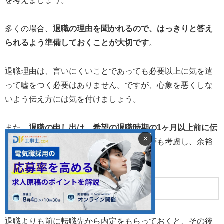
を考えましょう。
多くの場合、
退職の理由を聞かれるので、はっきりと答え
られるよう準備しておくことが大切です
。
退職理由は、言いにくいことであっても必要以上に気を遣
って嘘をつく必要はありません。ですが、心象を悪くしな
いよう伝え方には気を付けましょう。
また、
退職の申し出は、希望の退職時期の1ヶ月以上前に伝
×
えるのが一般的です
。業務の引継ぎ期間等も考慮し、余裕
をもって伝えましょう。
転職先を見つけておく
退職よりも前に転職先から内定をもらっておくと、その後