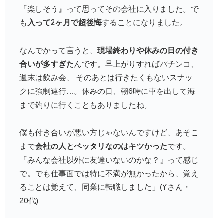
『楽しそう』って思ってその会社に入りました。で
も
入って2ヶ月で超後悔
することになりました。
なんでかって言うと、
現場終わりや休みの日の付き
合いが多すぎた
んです。早上がりすればパチンコ、
週末は飲み会、 そのあとは行きたくもないスナッ
クに強制連行…。休みの日、朝6時に車を出して海
まで釣りに行くこともありましたね。
僕も付き合いが悪い方じゃないんですけど、あそこ
まで
会社の人とベッタリなのはキツかった
です。
『みんな会社以外に友達いないのかな？』って感じ
で。でも仕事面では特に不満が無かったから、覚え
ることは覚えて、同業に転職しました」(Yさん・
20代)