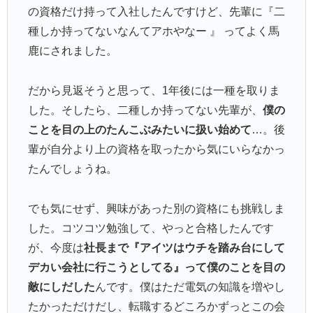
の資格だけ持って入社したんですけど、先輩に『二
種しか持ってないなんてアホやなー 』 ってよく馬
鹿にされました。
だから見返そうと思って、1年後には一種を取りま
した。そしたら、二種しか持ってない先輩が、
僕の
ことを目の上のたんこぶみたいに扱い始めて
…。後
輩が自分より上の資格を取ったから気にいらなかっ
たんでしょうね。
でも気にせず、興味があった別の資格にも挑戦しま
した。コツコツ勉強して、やっと合格したんです
が、今度は
社長まで『アイツはウチを踏み台にして
デカい会社に行こうとしてる』って僕のことを目の
敵にしだした
んです。僕はただ電気の知識を増やし
たかっただけだし、転職するどころかずっとこの会