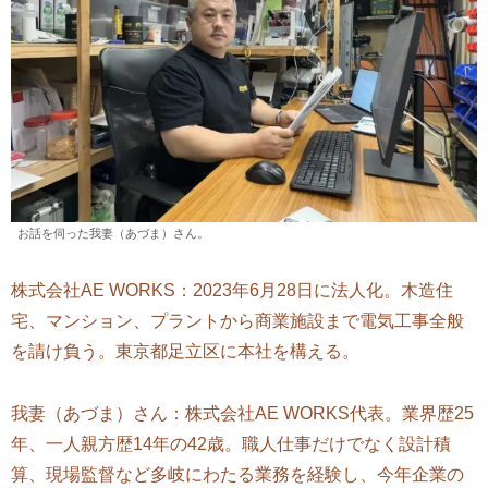
お話を伺った我妻（あづま）さん。
株式会社AE WORKS：2023年6月28日に法人化。木造住
宅、マンション、プラントから商業施設まで電気工事全般
を請け負う。東京都足立区に本社を構える。
我妻（あづま）さん：株式会社AE WORKS代表。業界歴25
年、一人親方歴14年の42歳。職人仕事だけでなく設計積
算、現場監督など多岐にわたる業務を経験し、今年企業の