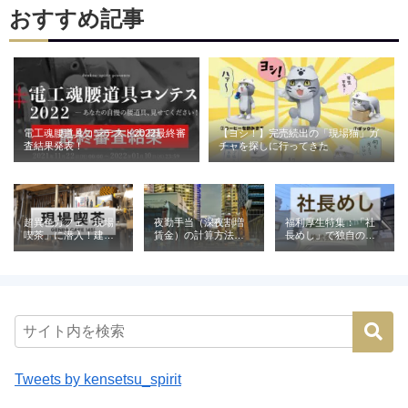
おすすめ記事
電工魂腰道具コンテスト2022最終審
【ヨシ！】完売続出の「現場猫」ガ
査結果発表！
チャを探しに行ってきた
超異色カフェ「現場
夜勤手当（深夜割増
福利厚生特集：「社
喫茶」に潜入！建設
賃金）の計算方法と
長めし」で独自の魅
業が営む喫茶の意外
相場｜建設業の例と
力を発信（株式会社
な役割とは
ともに解説
青電社）
Tweets by kensetsu_spirit