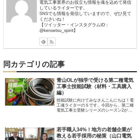
電気工事業界のお役立ち情報を魂を込めて発信
しているライターです。
SNSでも情報を発信していますので、ぜひ見て
くださいね！
【ツイッター・インスタグラムID：
@kensetsu_spirit】
同カテゴリの記事
青山OLが独学で受ける第二種電気
特集
工事士技能試験（材料・工具購入
編）
技能試験に向けてみなさんこんにちは！電
工魂ライターのＳです。今回から、第二種
電気工事士受験シリーズのシーズン2が始
まります！今までは筆記試験の様子をお届
けしてきましたが、今回からは、技能試験
に向けての様子をお届けします！更新が遅
若手職人34%！地方の老舗企業が
くなってしま...
特集
教える若手採用の秘策（山口電気