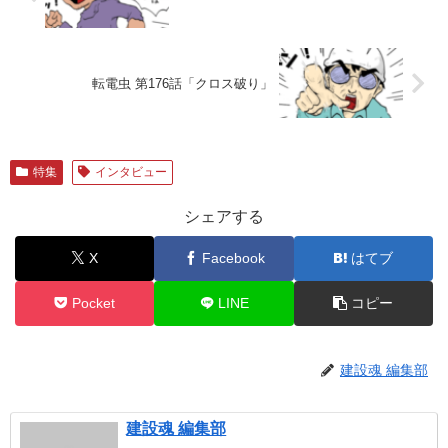
転電虫 第176話「クロス破り」
特集
インタビュー
シェアする
X
Facebook
はてブ
Pocket
LINE
コピー
建設魂 編集部
建設魂 編集部