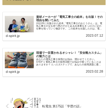
資材メーカーが「電気工事士の絵本」を出版！その
理由を聞いてみた
2022年に出版された絵本「電気工事士のおとうさん」は、電
気工事士の父を持つ男の子がとある出来事をきっかけに父の
仕事を知っていく物語です。 この絵本を出版したのは、電気
工事用資材の製造・販売を行う日東工業株式会社。発案者の
方にお話をお聞きしてきました。
2023.07.12
d-spirit.jp
現場で一目置かれるオシャレ！「安全靴カスタム」
の魅力とは
あなたの電気工事士採用のお悩み、聞かせてください。
STEP 1 電気工事士の採用活動でお悩みや困っていることは
ありますか？ たった3ステップで、あなたの採用課題に最適
な解決策をご提案します 診断完了後、「誰でもできる！即実
践の電工採用ノウ...
2023.02.28
d-spirit.jp
転電虫 第175話「学歴の話」