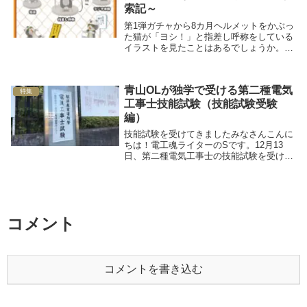
索記～
第1弾ガチャから8カ月ヘルメットをかぶっ
た猫が「ヨシ！」と指差し呼称をしている
イラストを見たことはあるでしょうか。そ
の猫こそが、インターネットユーザーや現
場で働く人々に愛されている、現場猫とい
うキャラクター。最近では「仕事猫」の名
青山OLが独学で受ける第二種電気
前で作者の...
特集
工事士技能試験（技能試験受験
編）
技能試験を受けてきましたみなさんこんに
ちは！電工魂ライターのSです。12月13
日、第二種電気工事士の技能試験を受けて
きました！今回は試験を受けてみての感想
や技能試験の最中に苦労したことなどをレ
ポートしていきたいと思います。これから
受ける方向...
コメント
コメントを書き込む