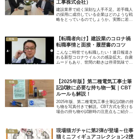
工事株式会社）
建設業界で続く深刻な人手不足。若手職人
の採用に成功している企業はどのような戦
略をとっているのでしょうか。実際に若手
を多く採用している企業にインタビューを
行い、採用成功の秘訣を伺いました。
【転職者向け】建設業のコロナ禍
特集
転職事情と面接・履歴書のコツ
こんなご時世でも転職したい！連日報道さ
れる新型コロナウイルスの感染拡大。自粛
ムードもあり、世間の動きは停滞気味です
が、そんなムードとは別に「新しいチャレ
ンジのため転職したい！」とお考えの方も
いるでしょう。今回は、異業種から建設業
【2025年版】第二種電気工事士筆
への転職また...
特集
記試験に必要な持ち物一覧｜CBT
ルールも解説！
2025年版、第二種電気工事士筆記試験の持
ち物を写真付きで解説。CBT方式を受ける
場合の持ち物や試験時の注意点もご紹介し
ます。
現場猫ガチャに第2弾が登場～仕事
特集
猫ミニフィギュアコレクション2捜