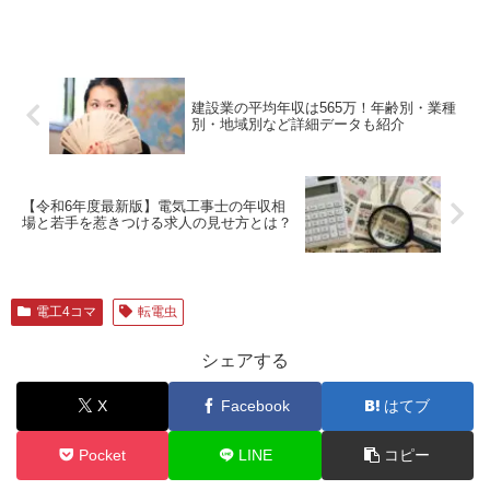
建設業の平均年収は565万！年齢別・業種
別・地域別など詳細データも紹介
【令和6年度最新版】電気工事士の年収相
場と若手を惹きつける求人の見せ方とは？
電工4コマ
転電虫
シェアする
X
Facebook
はてブ
Pocket
LINE
コピー