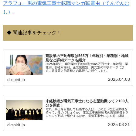
アラフォー男の電気工事士転職マンガ転電虫（てんでんむ
し）
◆ 関連記事をチェック！
建設業の平均年収は565万！年齢別・業種別・地域
別など詳細データも紹介
2025年現在、建設業の平均年収は565万円です。年齢別、業
種別、都道府県別、企業規模別、男女別の年収データに加
え、建設業と他業種との比較もご紹介します。
2025.04.03
d-spirit.jp
未経験者が電気工事士になる志望動機って？100人
分を調査！
電気工事士を目指して転職する人は、どのような志望動機を
持っているのでしょうか。 電気工事未経験者の志望動機をラ
ンキング形式で紹介するほか、電気工事士になる前に経験し
てきた職業についても調査しました。
2025.03.21
d-spirit.jp