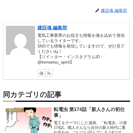
建設魂 編集部
建設魂 編集部
電気工事業界のお役立ち情報を魂を込めて発信
しているライターです。
SNSでも情報を発信していますので、ぜひ見て
くださいね！
【ツイッター・インスタグラムID：
@kensetsu_spirit】
同カテゴリの記事
転電虫 第174話「新人さんの初仕
電工4コマ
事」
電工をテーマにした漫画、「転電虫」の第
174話。職人さんなら自分の新人時代に重
ね合わせ、ついつい読んでしまう4コママ