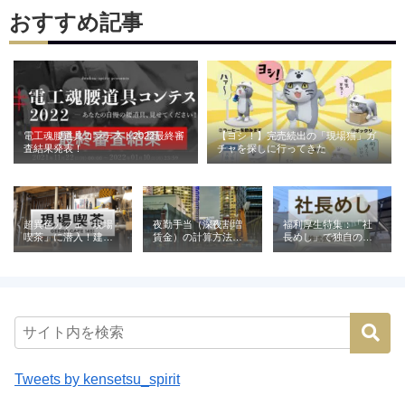
おすすめ記事
電工魂腰道具コンテスト2022最終審
【ヨシ！】完売続出の「現場猫」ガ
査結果発表！
チャを探しに行ってきた
超異色カフェ「現場
夜勤手当（深夜割増
福利厚生特集：「社
喫茶」に潜入！建設
賃金）の計算方法と
長めし」で独自の魅
業が営む喫茶の意外
相場｜建設業の例と
力を発信（株式会社
な役割とは
ともに解説
青電社）
Tweets by kensetsu_spirit