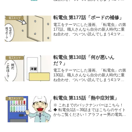
ンガです！
転電虫 第177話「ボードの補修」
電工4コマ
電工をテーマにした漫画、「転電虫」の第
177話。職人さんなら自分の新人時代に重
ね合わせ、ついつい読んでしまう4コママ
ンガです！
転電虫 第130話「何が悪いん
電工4コマ
だ？」
電工をテーマにした漫画、「転電虫」の第
130話。職人さんなら自分の新人時代に重
ね合わせ、ついつい読んでしまう4コママ
ンガです！
転電虫 第115話「熱中症対策」
電工4コマ
※ これまでのバックナンバーはこちら！
◆ 転電虫1話～39話まではこちらのサイト
からご覧ください！アラフォー男の電気工
事士転職マンガ転電虫（てんでんむし）◆
関連記事をチェック！