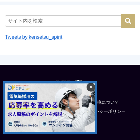
Tweets by kensetsu_spirit
×
トップ
建設魂について
電工採用でお悩みの企業様
プライバシーポリシー
運営会社
© 2022 建設魂.