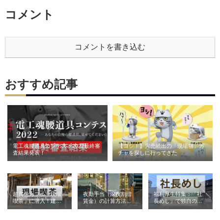
コメント
コメントを書き込む
おすすめ記事
電工魂腰道具コンテスト2022最終審
【ヨシ！】完売続出の「現場猫」ガ
査結果発表！
チャを探しに行ってきた
超異色カフェ「現場
夜勤手当（深夜割増
福利厚生特集：「社
喫茶」に潜入！建設
賃金）の計算方法と
長めし」で独自の魅
業が営む喫茶の意外
相場｜建設業の例と
力を発信（株式会社
な役割とは
ともに解説
青電社）