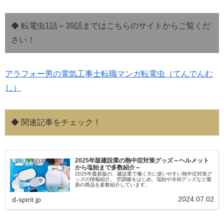
◆ 転電虫1話～39話まではこちらのサイトからご覧くだ
さい！
アラフォー男の電気工事士転職マンガ転電虫（てんでんむ
し）
◆ 関連記事をチェック！
2025年版建設業の熱中症対策グッズ～ヘルメット
から塩飴まで多数紹介～
2025年最新版の、建設業で働く方に使いやすい熱中症対策グ
ッズの情報紹介。 空調服をはじめ、塩飴や冷却グッズなど最
新の商品を多数紹介しています。
2024.07.02
d-spirit.jp