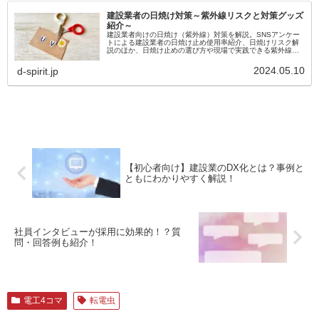
建設業者の日焼け対策～紫外線リスクと対策グッズ
紹介～
建設業者向けの日焼け（紫外線）対策を解説。SNSアンケー
トによる建設業者の日焼け止め使用率紹介、日焼けリスク解
説のほか、日焼け止めの選び方や現場で実践できる紫外線対
策など初心者向けの解説記事です。
2024.05.10
d-spirit.jp
【初心者向け】建設業のDX化とは？事例と
ともにわかりやすく解説！
社員インタビューが採用に効果的！？質
問・回答例も紹介！
電工4コマ
転電虫