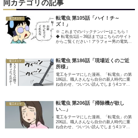
同カテゴリの記事
転電虫 第105話「ハイ！チ～
電工4コマ
ズ！」
※ これまでのバックナンバーはこちら！
◆ 転電虫1話～39話まではこちらのサイト
からご覧ください！アラフォー男の電気工
事士転職マンガ転電虫（てんでんむし）◆
関連記事をチェック！
転電虫 第186話「現場近くのご近
電工4コマ
所様」
電工をテーマにした漫画、「転電虫」の第
186話。職人さんなら自分の新人時代に重
ね合わせ、ついつい読んでしまう4コママ
ンガです！
転電虫 第206話「掃除機が欲し
電工4コマ
い…」
電工をテーマにした漫画、「転電虫」の第
206話。職人さんなら自分の新人時代に重
ね合わせ、ついつい読んでしまう4コママ
ンガです！