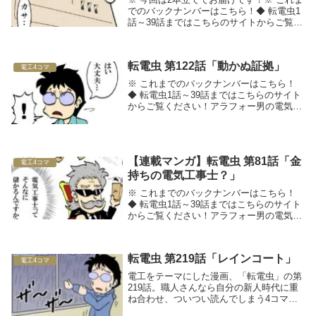
でのバックナンバーはこちら！◆ 転電虫1
話～39話まではこちらのサイトからご覧く
ださい！アラフォー男の電気工事士転職マ
ンガ転電虫（てんでんむし）□■採用のお悩
みを解決したい方は、工事士.comへ■□...
転電虫 第122話「動かぬ証拠」
電工4コマ
※ これまでのバックナンバーはこちら！
◆ 転電虫1話～39話まではこちらのサイト
からご覧ください！アラフォー男の電気工
事士転職マンガ転電虫（てんでんむし）◆
関連記事をチェック！
【連載マンガ】転電虫 第81話「金
電工4コマ
持ちの電気工事士？」
※ これまでのバックナンバーはこちら！
◆ 転電虫1話～39話まではこちらのサイト
からご覧ください！アラフォー男の電気工
事士転職マンガ転電虫（てんでんむし）□■
採用のお悩みを解決したい方は、工事
士.comへ■□◆ 関連記事をチェック！
転電虫 第219話「レインコート」
電工4コマ
電工をテーマにした漫画、「転電虫」の第
219話。職人さんなら自分の新人時代に重
ね合わせ、ついつい読んでしまう4コママ
ンガです！