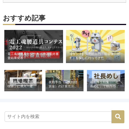
おすすめ記事
電工魂腰道具コンテスト2022最終審
【ヨシ！】完売続出の「現場猫」ガ
査結果発表！
チャを探しに行ってきた
超異色カフェ「現場
夜勤手当（深夜割増
福利厚生特集：「社
喫茶」に潜入！建設
賃金）の計算方法と
長めし」で独自の魅
業が営む喫茶の意外
相場｜建設業の例と
力を発信（株式会社
な役割とは
ともに解説
青電社）