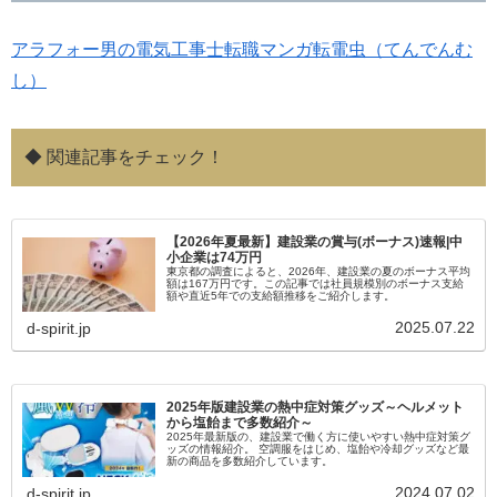
アラフォー男の電気工事士転職マンガ転電虫（てんでんむ
し）
◆ 関連記事をチェック！
【2026年夏最新】建設業の賞与(ボーナス)速報|中
小企業は74万円
東京都の調査によると、2026年、建設業の夏のボーナス平均
額は167万円です。この記事では社員規模別のボーナス支給
額や直近5年での支給額推移をご紹介します。
2025.07.22
d-spirit.jp
2025年版建設業の熱中症対策グッズ～ヘルメット
から塩飴まで多数紹介～
2025年最新版の、建設業で働く方に使いやすい熱中症対策グ
ッズの情報紹介。 空調服をはじめ、塩飴や冷却グッズなど最
新の商品を多数紹介しています。
2024.07.02
d-spirit.jp