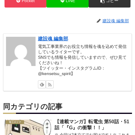
Pocket
LINE
コピー
建設魂 編集部
建設魂 編集部
電気工事業界のお役立ち情報を魂を込めて発信
しているライターです。
SNSでも情報を発信していますので、ぜひ見て
くださいね！
【ツイッター・インスタグラムID：
@kensetsu_spirit】
同カテゴリの記事
【連載マンガ】転電虫 第50話・51
電工4コマ
話「『G』の衝撃！！」
※ 今回は2本立てでお届けです！※ これま