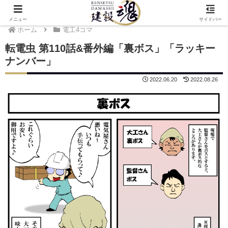
メニュー
サイドバー
ホーム
電工4コマ
転電虫 第110話&番外編「裏ボス」「ラッキー
ナンバー」
2022.06.20
2022.08.26