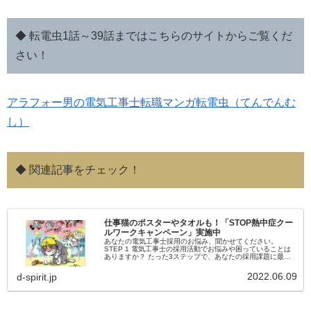
◆ 転電虫1話～39話まではこちらのサイトからご覧くだ
さい！
アラフォー男の電気工事士転職マンガ転電虫（てんでんむ
し）
◆ 関連記事をチェック！
仕事猫のポスターやタオルも！「STOP熱中症クー
ルワークキャンペーン」実施中
あなたの電気工事士採用のお悩み、聞かせてください。
STEP 1 電気工事士の採用活動でお悩みや困っていることは
ありますか？ たった3ステップで、あなたの採用課題に最適
な解決策をご提案します 診断完了後、「誰でもできる！即実
践の電工採用ノウ...
2022.06.09
d-spirit.jp