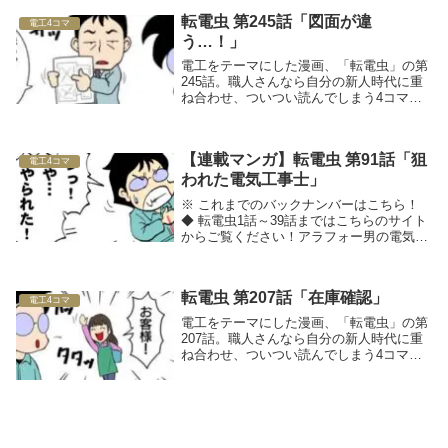
転電虫 第245話「図面が違
電工4コマ
う…！」
電工をテーマにした漫画、「転電虫」の第
245話。職人さんなら自分の新人時代に重
ね合わせ、ついつい読んでしまう4コママ
ンガです！
【連載マンガ】転電虫 第91話「狙
電工4コマ
われた電気工事士」
※ これまでのバックナンバーはこちら！
◆ 転電虫1話～39話まではこちらのサイト
からご覧ください！アラフォー男の電気工
事士転職マンガ転電虫（てんでんむし）◆
関連記事をチェック！
転電虫 第207話「在庫確認」
電工4コマ
電工をテーマにした漫画、「転電虫」の第
207話。職人さんなら自分の新人時代に重
ね合わせ、ついつい読んでしまう4コママ
ンガです！