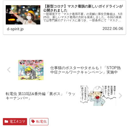
【新型コロナ】マスク着脱の新しいガイドラインが
公開されました
一部環境下で「マスク着用不要」の見解に厚生労働省は、5月
25日、新しいマスク着用の方針を発表しました。今回の発表
では専門家のアドバイスに基づき、一部条件にて「マスク着
用の必要がない環境」が定められています。新たな方針を確
認し、現場や社内ルー...
2022.06.06
d-spirit.jp
仕事猫のポスターやタオルも！「STOP熱
中症クールワークキャンペーン」実施中
転電虫 第110話&番外編「裏ボス」「ラッ
キーナンバー」
電工4コマ
転電虫