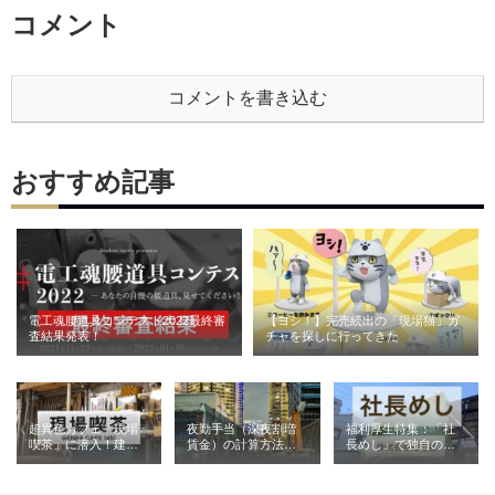
コメント
コメントを書き込む
おすすめ記事
電工魂腰道具コンテスト2022最終審
【ヨシ！】完売続出の「現場猫」ガ
査結果発表！
チャを探しに行ってきた
超異色カフェ「現場
夜勤手当（深夜割増
福利厚生特集：「社
喫茶」に潜入！建設
賃金）の計算方法と
長めし」で独自の魅
業が営む喫茶の意外
相場｜建設業の例と
力を発信（株式会社
な役割とは
ともに解説
青電社）