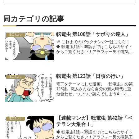
同カテゴリの記事
転電虫 第108話「サボりの達人」
電工4コマ
※ これまでのバックナンバーはこちら！
◆ 転電虫1話～39話まではこちらのサイト
からご覧ください！アラフォー男の電気工
事士転職マンガ転電虫（てんでんむし）◆
関連記事をチェック！
転電虫 第123話「日頃の行い」
電工4コマ
電工をテーマにした漫画、「転電虫」の第
123話。職人さんなら自分の新人時代に重
ね合わせ、ついつい読んでしまう4コママ
ンガです！
【連載マンガ】転電虫 第42話「ベ
電工4コマ
テラン大集合！」
◆ 転電虫1話～39話まではこちらのサイト
からご覧ください！アラフォー男の電気工