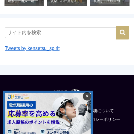
喫茶」に潜入！建設
賃金）の計算方法と
長めし」で独自の魅
業が営む喫茶の意外
相場｜建設業の例と
力を発信（株式会社
な役割とは
ともに解説
青電社）
Tweets by kensetsu_spirit
×
トップ
建設魂について
電工採用でお悩みの企業様
プライバシーポリシー
運営会社