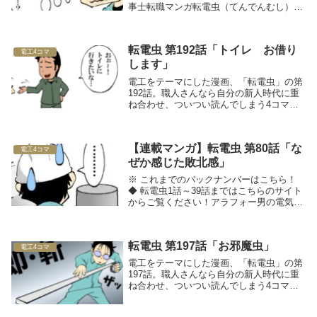
事士転職マンガ転電虫（てんでんむし）マ
ンガ作者の貴泉さんツイッターは：こちら
□■採用のお悩みを解決したい方は、工事
士.comへ■□◆ 関連記事をチェック！
転電虫 第192話「トイレ お借り
電工4コマ
します」
電工をテーマにした漫画、「転電虫」の第
192話。職人さんなら自分の新人時代に重
ね合わせ、ついつい読んでしまう4コママ
ンガです！
【連載マンガ】転電虫 第80話「な
電工4コマ
ぜか感じた敗北感」
※ これまでのバックナンバーはこちら！
◆ 転電虫1話～39話まではこちらのサイト
からご覧ください！アラフォー男の電気工
事士転職マンガ転電虫（てんでんむし）□■
採用のお悩みを解決したい方は、工事
士.comへ■□◆ 関連記事をチェック！
転電虫 第197話「お邪魔虫」
電工4コマ
電工をテーマにした漫画、「転電虫」の第
197話。職人さんなら自分の新人時代に重
ね合わせ、ついつい読んでしまう4コママ
ンガです！