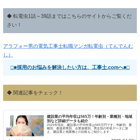
◆ 転電虫1話～39話まではこちらのサイトからご覧くだ
さい！
アラフォー男の電気工事士転職マンガ転電虫（てんでんむ
し）
□■採用のお悩みを解決したい方は、工事士.comへ■□
◆ 関連記事をチェック！
建設業の平均年収は565万！年齢別・業種別・地域
別など詳細データも紹介
2025年現在、建設業の平均年収は565万円です。年齢別、業
種別、都道府県別、企業規模別、男女別の年収データに加
え、建設業と他業種との比較もご紹介します。