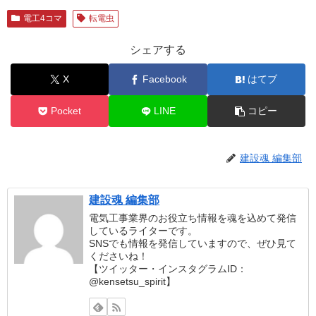
電工4コマ
転電虫
シェアする
X
Facebook
はてブ
Pocket
LINE
コピー
建設魂 編集部
建設魂 編集部
電気工事業界のお役立ち情報を魂を込めて発信
しているライターです。
SNSでも情報を発信していますので、ぜひ見て
くださいね！
【ツイッター・インスタグラムID：
@kensetsu_spirit】