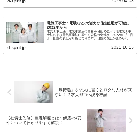
2025.04.03
d-spirit.jp
電気工事士・電験などの免状で旧姓使用が可能に…
2022年から
電気工事士法・電気事業法の資格を旧姓で使用可能電気工事
士法および電気事業法に基づく資格の免状は、2022年1月1日
より旧姓の表記が可能となります。旧姓の表記が認められる
資格は以下の通りです。・第一種電気工事士・第二種電気工
事士・特種電気工事...
2021.10.15
d-spirit.jp
「厚待遇」を求人に書くとロクな人材が来
ない！？求人都市伝説を検証
【社労士監修】整理解雇とは？解雇の4要
件についてわかりやすく解説！