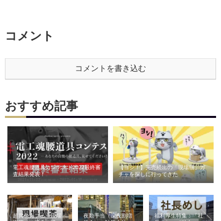
コメント
コメントを書き込む
おすすめ記事
電工魂腰道具コンテスト2022最終審
【ヨシ！】完売続出の「現場猫」ガ
査結果発表！
チャを探しに行ってきた
超異色カフェ「現場
夜勤手当（深夜割増
福利厚生特集：「社