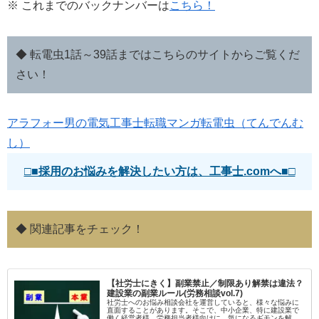
※ これまでのバックナンバーは
こちら！
◆ 転電虫1話～39話まではこちらのサイトからご覧くだ
さい！
アラフォー男の電気工事士転職マンガ転電虫（てんでんむ
し）
□■採用のお悩みを解決したい方は、工事士.comへ■□
◆ 関連記事をチェック！
【社労士にきく】副業禁止／制限あり解禁は違法？
建設業の副業ルール(労務相談vol.7)
社労士へのお悩み相談会社を運営していると、様々な悩みに
直面することがあります。そこで、中小企業、特に建設業で
働く経営者様、労務担当者様向けに、気になるギモンを解決