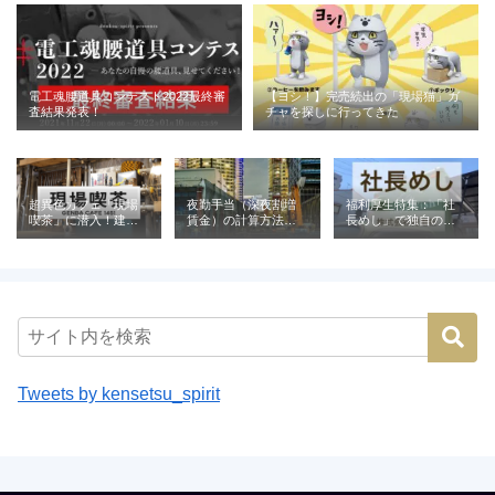
電工魂腰道具コンテスト2022最終審
【ヨシ！】完売続出の「現場猫」ガ
査結果発表！
チャを探しに行ってきた
超異色カフェ「現場
夜勤手当（深夜割増
福利厚生特集：「社
喫茶」に潜入！建設
賃金）の計算方法と
長めし」で独自の魅
業が営む喫茶の意外
相場｜建設業の例と
力を発信（株式会社
な役割とは
ともに解説
青電社）
Tweets by kensetsu_spirit