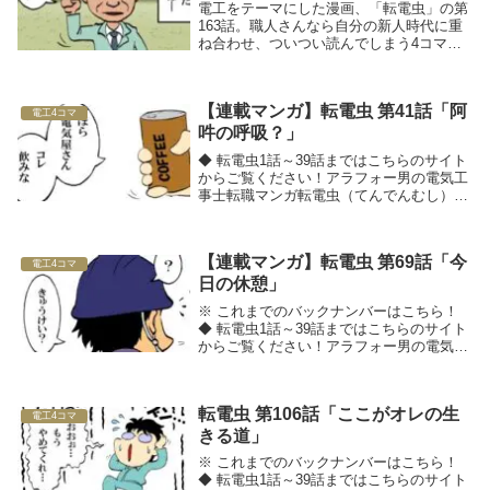
電工をテーマにした漫画、「転電虫」の第
163話。職人さんなら自分の新人時代に重
ね合わせ、ついつい読んでしまう4コママ
ンガです！
【連載マンガ】転電虫 第41話「阿
電工4コマ
吽の呼吸？」
◆ 転電虫1話～39話まではこちらのサイト
からご覧ください！アラフォー男の電気工
事士転職マンガ転電虫（てんでんむし）マ
ンガ作者の貴泉さんツイッターは：こちら
□■採用のお悩みを解決したい方は、工事
士.comへ■□◆ 関連記事をチェック！
【連載マンガ】転電虫 第69話「今
電工4コマ
日の休憩」
※ これまでのバックナンバーはこちら！
◆ 転電虫1話～39話まではこちらのサイト
からご覧ください！アラフォー男の電気工
事士転職マンガ転電虫（てんでんむし）□■
採用のお悩みを解決したい方は、工事
士.comへ■□◆ 関連記事をチェック！
転電虫 第106話「ここがオレの生
電工4コマ
きる道」
※ これまでのバックナンバーはこちら！
◆ 転電虫1話～39話まではこちらのサイト