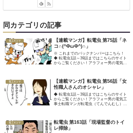
同カテゴリの記事
【連載マンガ】転電虫 第75話「ネ
電工4コマ
コ∩(^ΦωΦ^)∩」
※ これまでのバックナンバーはこちら！
◆ 転電虫1話～39話まではこちらのサイト
からご覧ください！アラフォー男の電気工
事士転職マンガ転電虫（てんでんむし）□■
採用のお悩みを解決したい方は、工事
士.comへ■□◆ 関連記事をチェック！
【連載マンガ】転電虫 第56話「女
電工4コマ
性職人さんのオシャレ」
◆ 転電虫1話～39話まではこちらのサイト
からご覧ください！アラフォー男の電気工
事士転職マンガ転電虫（てんでんむし）□■
採用のお悩みを解決したい方は、工事
士.comへ■□◆ 関連記事をチェック！
転電虫 第163話「現場監督のトイ
電工4コマ
レ掃除」