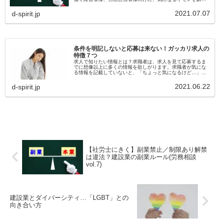
するための社労士さんへの相談コーナーを開設しました。七
回目の今回取り扱うテーマ...
2021.07.07
d-spirit.jp
条件を明記しないと応募は来ない！ガッカリ求人の
特徴７つ
求人で知りたい情報とは？求職者は、求人を見て応募するま
でに想像以上に多くの情報を欲しがります。求職者が気にな
る情報を記載していないと、「ちょっと気になるけど…」と
いうところで止まってしまい、応募に踏み切れないことも。
そこで、この記事では最低...
2021.06.22
d-spirit.jp
【社労士にきく】副業禁止／制限あり解禁
は違法？建設業の副業ルール(労務相談
vol.7)
建設業とダイバーシティ…「LGBT」との
向き合い方