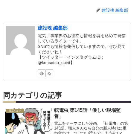
建設魂 編集部
建設魂 編集部
電気工事業界のお役立ち情報を魂を込めて発信
しているライターです。
SNSでも情報を発信していますので、ぜひ見て
くださいね！
【ツイッター・インスタグラムID：
@kensetsu_spirit】
同カテゴリの記事
転電虫 第145話「優しい現場監
電工4コマ
督」
電工をテーマにした漫画、「転電虫」の第
145話。職人さんなら自分の新人時代に重
ね合わせ、ついつい読んでしまう4コママ