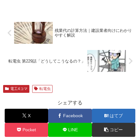
残業代の計算方法｜建設業者向けにわかり
やすく解説
転電虫 第229話「どうしてこうなるの？」
電工4コマ
転電虫
シェアする
X
Facebook
はてブ
Pocket
LINE
コピー