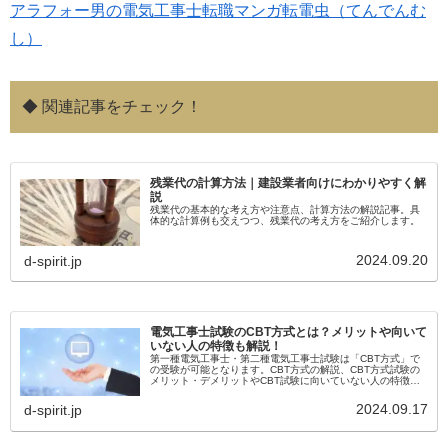
アラフォー男の電気工事士転職マンガ転電虫（てんでんむ
し）
◆ 関連記事をチェック！
残業代の計算方法｜建設業者向けにわかりやすく解
説
残業代の基本的な考え方や注意点、計算方法の解説記事。具
体的な計算例も交えつつ、残業代の考え方をご紹介します。
2024.09.20
d-spirit.jp
電気工事士試験のCBT方式とは？メリットや向いて
いない人の特徴も解説！
第一種電気工事士・第二種電気工事士試験は「CBT方式」で
の受験が可能となります。CBT方式の解説、CBT方式試験の
メリット・デメリットやCBT試験に向いていない人の特徴に
ついてもご紹介していきます。
2024.09.17
d-spirit.jp