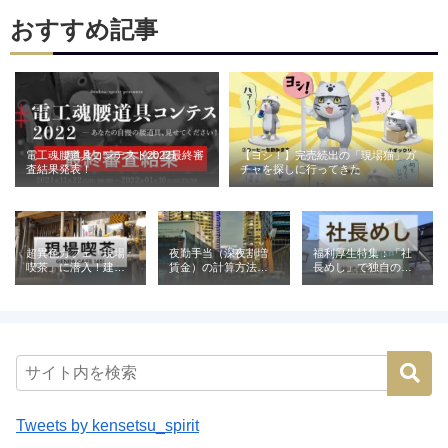
おすすめ記事
電工魂腰道具コンテスト2022最終審
【ヨシ！】完売続出の「現場猫」ガ
査結果発表！
チャを探しに行ってきた
超異色カフェ「現場
夜勤手当（深夜割増
福利厚生特集：「社
喫茶」に潜入！建設
賃金）の計算方法と
長めし」で独自の魅
業が営む喫茶の意外
相場｜建設業の例と
力を発信（株式会社
な役割とは
ともに解説
青電社）
Tweets by kensetsu_spirit