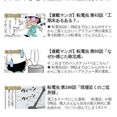
ンガです！
【連載マンガ】転電虫 第43話「工
電工4コマ
期末あるある？」
◆ 転電虫1話～39話まではこちらのサイト
からご覧ください！アラフォー男の電気工
事士転職マンガ転電虫（てんでんむし）□■
採用のお悩みを解決したい方は、工事
士.comへ■□◆ 関連記事をチェック！
【連載マンガ】転電虫 第80話「な
電工4コマ
ぜか感じた敗北感」
※ これまでのバックナンバーはこちら！
◆ 転電虫1話～39話まではこちらのサイト
からご覧ください！アラフォー男の電気工
事士転職マンガ転電虫（てんでんむし）□■
採用のお悩みを解決したい方は、工事
士.comへ■□◆ 関連記事をチェック！
転電虫 第186話「現場近くのご近
電工4コマ
所様」
電工をテーマにした漫画、「転電虫」の第
186話。職人さんなら自分の新人時代に重
ね合わせ、ついつい読んでしまう4コママ
ンガです！