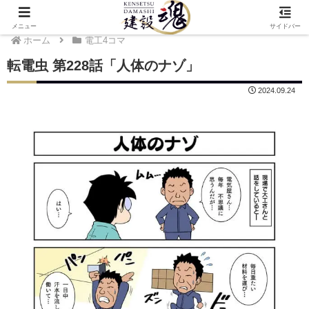
メニュー
サイドバー
ホーム
電工4コマ
転電虫 第228話「人体のナゾ」
2024.09.24