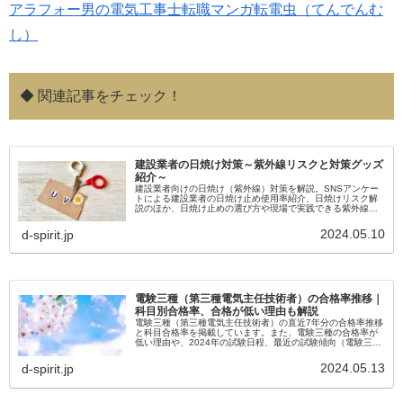
アラフォー男の電気工事士転職マンガ転電虫（てんでんむ
し）
◆ 関連記事をチェック！
建設業者の日焼け対策～紫外線リスクと対策グッズ
紹介～
建設業者向けの日焼け（紫外線）対策を解説。SNSアンケー
トによる建設業者の日焼け止め使用率紹介、日焼けリスク解
説のほか、日焼け止めの選び方や現場で実践できる紫外線対
策など初心者向けの解説記事です。
2024.05.10
d-spirit.jp
電験三種（第三種電気主任技術者）の合格率推移｜
科目別合格率、合格が低い理由も解説
電験三種（第三種電気主任技術者）の直近7年分の合格率推移
と科目合格率を掲載しています。また、電験三種の合格率が
低い理由や、2024年の試験日程、最近の試験傾向（電験三種
の試験が簡単になった？）についても解説していきます。
2024.05.13
d-spirit.jp