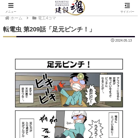
メニュー
サイドバー
ホーム
電工4コマ
転電虫 第209話「足元ピンチ！」
2024.05.13