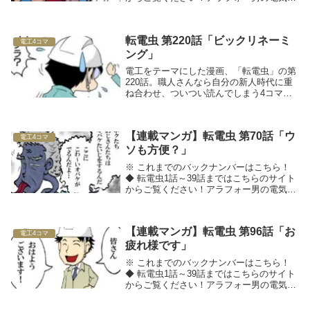
事士転職マンガ転電虫（てんでんむし）□■
採用のお悩みを解決したい方は、工事
士.comへ■□◆ 関連記事をチェック！
転電虫 第220話「ビックリネーミ
電工4コマ
ング」
電工をテーマにした漫画、「転電虫」の第
220話。職人さんなら自分の新人時代に重
ね合わせ、ついつい読んでしまう4コママ
ンガです！
【連載マンガ】転電虫 第70話「ウ
電工4コマ
ソも方便？」
※ これまでのバックナンバーはこちら！
◆ 転電虫1話～39話まではこちらのサイト
からご覧ください！アラフォー男の電気工
事士転職マンガ転電虫（てんでんむし）□■
採用のお悩みを解決したい方は、工事
士.comへ■□◆ 関連記事をチェック！
【連載マンガ】転電虫 第96話「お
電工4コマ
疲れ様です」
※ これまでのバックナンバーはこちら！
◆ 転電虫1話～39話まではこちらのサイト
からご覧ください！アラフォー男の電気工
事士転職マンガ転電虫（てんでんむし）◆
関連記事をチェック！