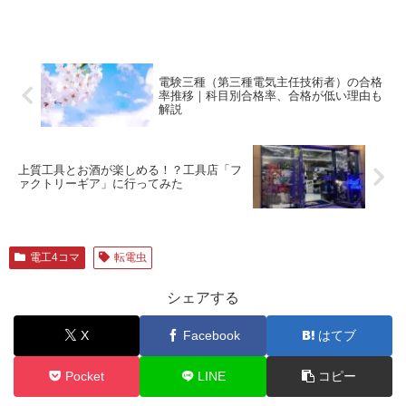
電験三種（第三種電気主任技術者）の合格
率推移｜科目別合格率、合格が低い理由も
解説
上質工具とお酒が楽しめる！？工具店「フ
ァクトリーギア」に行ってみた
電工4コマ
転電虫
シェアする
X
Facebook
はてブ
Pocket
LINE
コピー