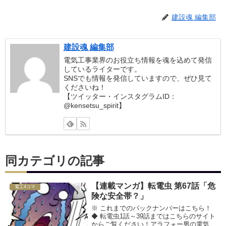
建設魂 編集部
建設魂 編集部
電気工事業界のお役立ち情報を魂を込めて発信
しているライターです。
SNSでも情報を発信していますので、ぜひ見て
くださいね！
【ツイッター・インスタグラムID：
@kensetsu_spirit】
同カテゴリの記事
【連載マンガ】転電虫 第67話「危
電工4コマ
険な安全帯？」
※ これまでのバックナンバーはこちら！
◆ 転電虫1話～39話まではこちらのサイト
からご覧ください！アラフォー男の電気工