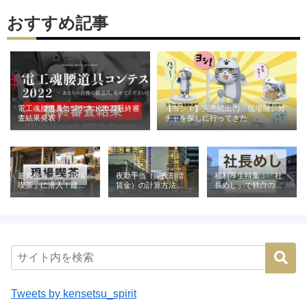
おすすめ記事
電工魂腰道具コンテスト2022最終審
【ヨシ！】完売続出の「現場猫」ガ
査結果発表！
チャを探しに行ってきた
超異色カフェ「現場
夜勤手当（深夜割増
福利厚生特集：「社
喫茶」に潜入！建設
賃金）の計算方法と
長めし」で独自の魅
業が営む喫茶の意外
相場｜建設業の例と
力を発信（株式会社
な役割とは
ともに解説
青電社）
Tweets by kensetsu_spirit