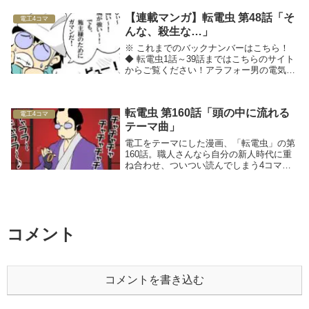
【連載マンガ】転電虫 第48話「そ
電工4コマ
んな、殺生な…」
※ これまでのバックナンバーはこちら！
◆ 転電虫1話～39話まではこちらのサイト
からご覧ください！アラフォー男の電気工
事士転職マンガ転電虫（てんでんむし）□■
採用のお悩みを解決したい方は、工事
士.comへ■□◆ 関連記事をチェック！
転電虫 第160話「頭の中に流れる
電工4コマ
テーマ曲」
電工をテーマにした漫画、「転電虫」の第
160話。職人さんなら自分の新人時代に重
ね合わせ、ついつい読んでしまう4コママ
ンガです！
コメント
コメントを書き込む