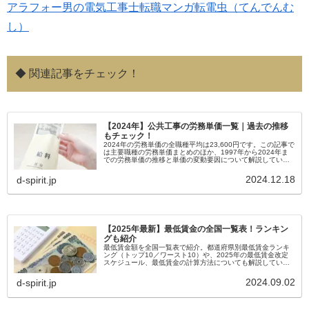
アラフォー男の電気工事士転職マンガ転電虫（てんでんむ
し）
◆ 関連記事をチェック！
【2024年】公共工事の労務単価一覧｜過去の推移
もチェック！
2024年の労務単価の全職種平均は23,600円です。この記事で
は主要職種の労務単価まとめのほか、1997年から2024年ま
での労務単価の推移と単価の変動要因について解説していま
す。
2024.12.18
d-spirit.jp
【2025年最新】最低賃金の全国一覧表！ランキン
グも紹介
最低賃金額を全国一覧表で紹介。都道府県別最低賃金ランキ
ング（トップ10／ワースト10）や、2025年の最低賃金改定
スケジュール、最低賃金の計算方法についても解説していま
す。
2024.09.02
d-spirit.jp