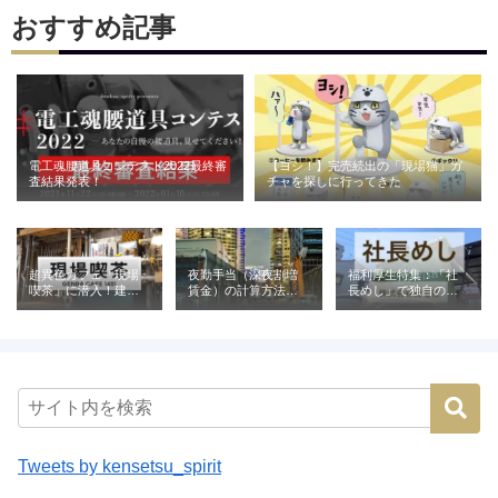
おすすめ記事
電工魂腰道具コンテスト2022最終審
【ヨシ！】完売続出の「現場猫」ガ
査結果発表！
チャを探しに行ってきた
超異色カフェ「現場
夜勤手当（深夜割増
福利厚生特集：「社
喫茶」に潜入！建設
賃金）の計算方法と
長めし」で独自の魅
業が営む喫茶の意外
相場｜建設業の例と
力を発信（株式会社
な役割とは
ともに解説
青電社）
Tweets by kensetsu_spirit