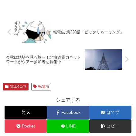
転電虫 第220話「ビックリネーミング」
今秋は鉄塔を見る旅へ！北海道電力ネット
ワークがツアー参加者を募集中
電工4コマ
転電虫
シェアする
X
Facebook
はてブ
Pocket
LINE
コピー