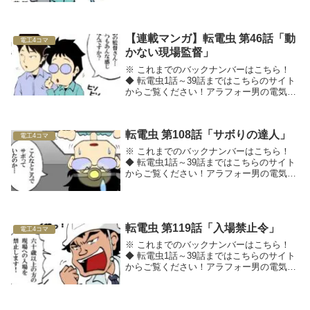
【連載マンガ】転電虫 第46話「動
電工4コマ
かない現場監督」
※ これまでのバックナンバーはこちら！
◆ 転電虫1話～39話まではこちらのサイト
からご覧ください！アラフォー男の電気工
事士転職マンガ転電虫（てんでんむし）□■
採用のお悩みを解決したい方は、工事
士.comへ■□◆ 関連記事をチェック！
転電虫 第108話「サボりの達人」
電工4コマ
※ これまでのバックナンバーはこちら！
◆ 転電虫1話～39話まではこちらのサイト
からご覧ください！アラフォー男の電気工
事士転職マンガ転電虫（てんでんむし）◆
関連記事をチェック！
転電虫 第119話「入場禁止令」
電工4コマ
※ これまでのバックナンバーはこちら！
◆ 転電虫1話～39話まではこちらのサイト
からご覧ください！アラフォー男の電気工
事士転職マンガ転電虫（てんでんむし）◆
関連記事をチェック！