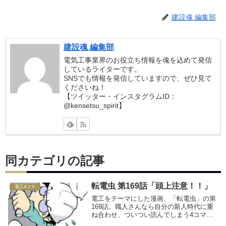
建設魂 編集部
建設魂 編集部
電気工事業界のお役立ち情報を魂を込めて発信
しているライターです。
SNSでも情報を発信していますので、ぜひ見て
くださいね！
【ツイッター・インスタグラムID：
@kensetsu_spirit】
同カテゴリの記事
転電虫 第169話「頭上注意！！」
電工4コマ
電工をテーマにした漫画、「転電虫」の第
169話。職人さんなら自分の新人時代に重
ね合わせ、ついつい読んでしまう4コママ
ンガです！